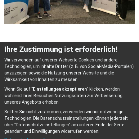
Ihre Zustimmung ist erforderlich!
Wir verwenden auf unserer Webseite Cookies und andere
Technologien, um Inhalte Dritter (z. B. von Social-Media-Portalen)
anzuzeigen sowie die Nutzung unserer Website und die
© HEP Fachschulen für Heilerziehungspflege Abensberg
Wirksamkeit von Inhalten zu messen.
Home
Kontakt
Datenschutz
Impressum
Wenn Sie auf "
Einstellungen akzeptieren
" klicken, werden
Barrierefreiheit
Anmelden
während Ihres Besuches Nutzungsdaten zur Verbesserung
unseres Angebots erhoben.
Sollten Sie nicht zustimmen, verwenden wir nur notwendige
Technologien.
Die Datenschutzeinstellungen können jederzeit
über "Datenschutzeinstellungen" am unteren Ende der Seite
geändert und Einwilligungen widerrufen werden.