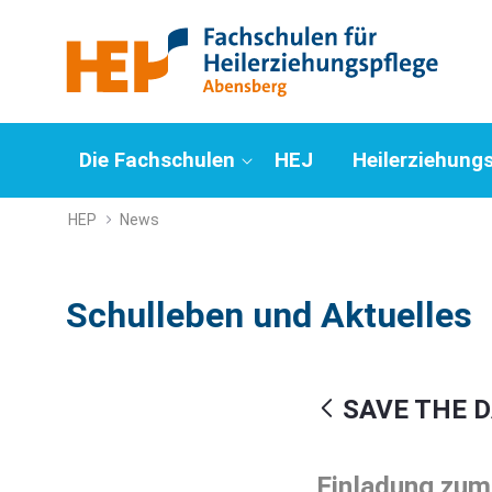
SAVE THE DATE!! Nächster Infoabe
Zum Inhalt springen
Die Fachschulen
HEJ
Heilerziehung
HEP
News
Schulleben und Aktuelles
SAVE THE DA
Einladung zum