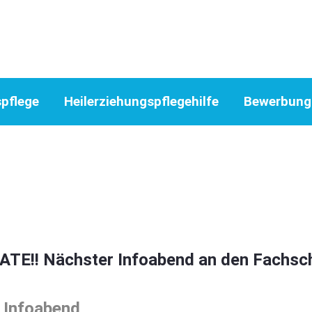
nd an den Fachschulen
spflege
Heilerziehungspflegehilfe
Bewerbung
TE!! Nächster Infoabend an den Fachsc
 Infoabend